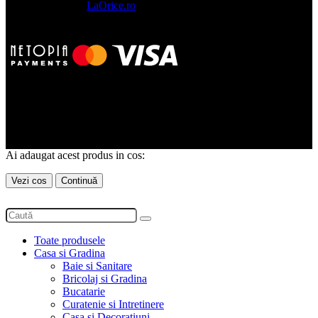
J2025051328002
LaOrice.ro
© 2023 - 2026.
Toate drepturile rezervate.
Ai adaugat acest produs in cos:
Vezi cos
Continuă
Toate produsele
Casa si Gradina
Baie si Sanitare
Bricolaj si Gradina
Bucatarie
Curatenie si Intretinere
Casa si Decoratiuni