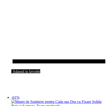
Adaugă la favorite
-61%
Baie si Sanitare
,
Toate produsele