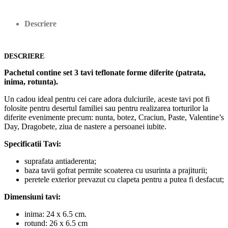
Descriere
DESCRIERE
Pachetul contine set 3 tavi teflonate forme diferite (patrata,
inima, rotunta).
Un cadou ideal pentru cei care adora dulciurile, aceste tavi pot fi
folosite pentru desertul familiei sau pentru realizarea torturilor la
diferite evenimente precum: nunta, botez, Craciun, Paste, Valentine’s
Day, Dragobete, ziua de nastere a persoanei iubite.
Specificatii Tavi:
suprafata antiaderenta;
baza tavii gofrat permite scoaterea cu usurinta a prajiturii;
peretele exterior prevazut cu clapeta pentru a putea fi desfacut;
Dimensiuni tavi:
inima: 24 x 6.5 cm.
rotund: 26 x 6.5 cm