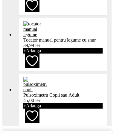
Adaugă
la
Tocator manual pentru legume cu snur
39,99
lei
favorite
+
Adauga
Adaugă
la
Pulsoximetru Copii sau Adult
45,00
lei
favorite
+
Adauga