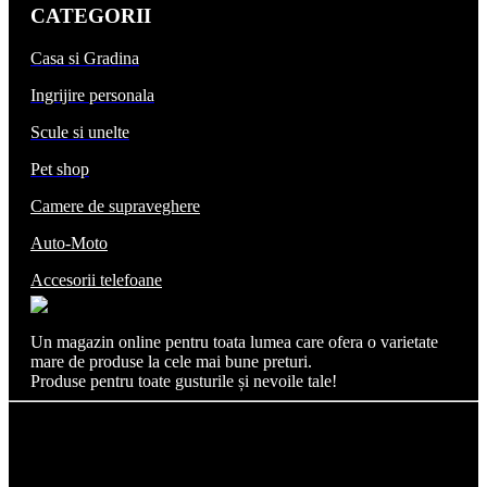
CATEGORII
Casa si Gradina
Ingrijire personala
Scule si unelte
Pet shop
Camere de supraveghere
Auto-Moto
Accesorii telefoane
Un magazin online pentru toata lumea care ofera o varietate
mare de produse la cele mai bune preturi.
Produse pentru toate gusturile și nevoile tale!
SOLUTII LA ORICE SRL , CUI 52144440, Reg. Com.