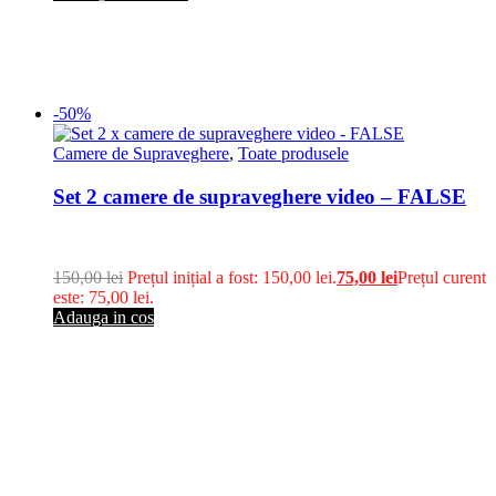
-50%
Camere de Supraveghere
,
Toate produsele
Set 2 camere de supraveghere video – FALSE
150,00
lei
Prețul inițial a fost: 150,00 lei.
75,00
lei
Prețul curent
este: 75,00 lei.
Adauga in cos