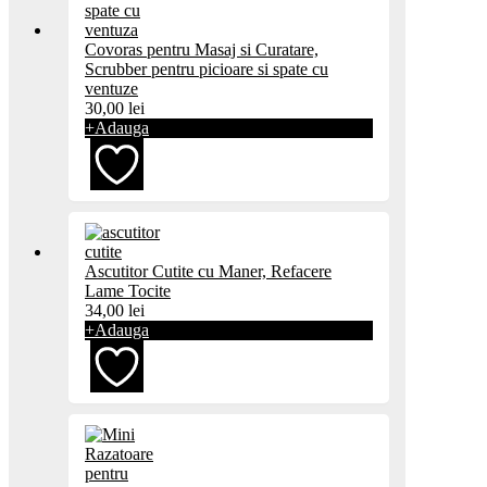
Covoras pentru Masaj si Curatare,
Scrubber pentru picioare si spate cu
ventuze
30,00
lei
+
Adauga
Adaugă
Ascutitor Cutite cu Maner, Refacere
la
Lame Tocite
34,00
lei
favorite
+
Adauga
Adaugă
la