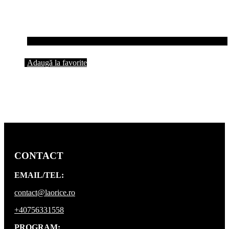
Adaugă la favorite
CONTACT
EMAIL/TEL:
contact@laorice.ro
+40756331558
PROGRAM: