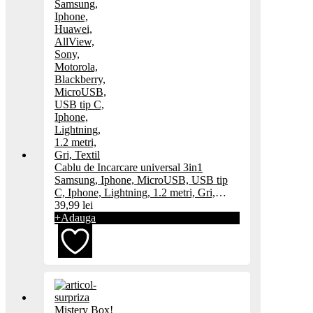
Cablu de Incarcare universal 3in1
Samsung, Iphone, MicroUSB, USB tip
C, Iphone, Lightning, 1.2 metri, Gri,
Textil
39,99
lei
+
Adauga
Adaugă
Mistery Box!