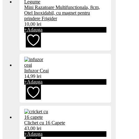
Mini Razatoare Multifunctionala, 8cm,
favorite
Otel Inoxidabil, cu magnet pentru
prindere Frigider
10,00
lei
+
Adauga
Adaugă
Infuzor Ceai
la
14,99
lei
+
Adauga
favorite
Adaugă
Clichet cu 16 Capete
la
43,00
lei
+
Adauga
favorite