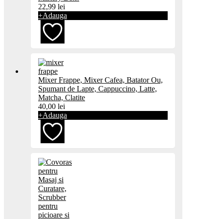
la
22,99
lei
+
Adauga
favorite
Adaugă
Mixer Frappe, Mixer Cafea, Batator Ou,
la
Spumant de Lapte, Cappuccino, Latte,
Matcha, Clatite
favorite
40,00
lei
+
Adauga
Adaugă
la
favorite