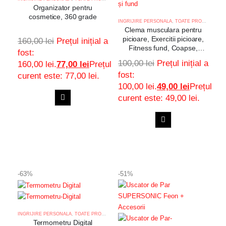
Organizator pentru
cosmetice, 360 grade
INGRIJIRE PERSONALA
,
TOATE PRODUSELE
Clema musculara pentru
picioare, Exercitii picioare,
160,00
lei
Prețul inițial a
Fitness fund, Coapse,
fost:
Recuperare Postpartum,
100,00
lei
Prețul inițial a
160,00 lei.
77,00
lei
Prețul
Modelare Corp, Yoga
fost:
curent este: 77,00 lei.
100,00 lei.
49,00
lei
Prețul
curent este: 49,00 lei.
ADAUGA
Adaugă
IN
ADAUGA
COS
la
Adaugă
IN
COS
favorite
la
-63%
-51%
favorite
INGRIJIRE PERSONALA
,
TOATE PRODUSELE
Termometru Digital