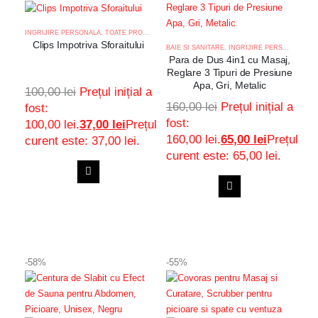
INGRIJIRE PERSONALA
,
TOATE PRODUSELE
Clips Impotriva Sforaitului
BAIE SI SANITARE
,
INGRIJIRE PERSONALA
,
TO
Para de Dus 4in1 cu Masaj,
Reglare 3 Tipuri de Presiune
Apa, Gri, Metalic
100,00
lei
Prețul inițial a
160,00
lei
Prețul inițial a
fost:
fost:
100,00 lei.
37,00
lei
Prețul
160,00 lei.
65,00
lei
Prețul
curent este: 37,00 lei.
curent este: 65,00 lei.
ADAUGA
ADAUGA
Adaugă
IN
Adaugă
IN
COS
la
COS
la
-58%
-55%
favorite
favorite