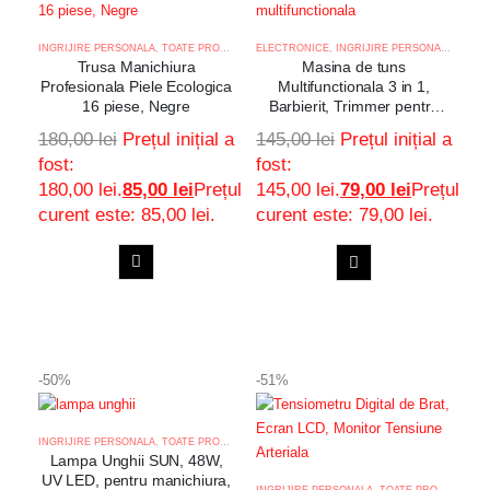
INGRIJIRE PERSONALA
,
TOATE PRODUSELE
ELECTRONICE
,
INGRIJIRE PERSONALA
,
TOAT
Trusa Manichiura
Masina de tuns
Profesionala Piele Ecologica
Multifunctionala 3 in 1,
16 piese, Negre
Barbierit, Trimmer pentru
nas
180,00
lei
Prețul inițial a
145,00
lei
Prețul inițial a
fost:
fost:
180,00 lei.
85,00
lei
Prețul
145,00 lei.
79,00
lei
Prețul
curent este: 85,00 lei.
curent este: 79,00 lei.
ADAUGA
ADAUGA
Adaugă
Adaugă
IN
IN
COS
COS
la
la
-50%
-51%
favorite
favorite
INGRIJIRE PERSONALA
,
TOATE PRODUSELE
Lampa Unghii SUN, 48W,
UV LED, pentru manichiura,
INGRIJIRE PERSONALA
,
TOATE PRODUSELE