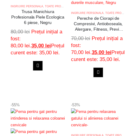
INGRIJIRE PERSONALA
,
TOATE PRODUSELE
Trusa Manichiura
INGRIJIRE PERSONALA
,
TOATE PRODUSELE
Profesionala Piele Ecologica
Pereche de Ciorapi de
6 piese, Negru
Compresivi, Antioboseala,
Alergare, Fitness, Previn
80,00
lei
Prețul inițial a
durerile musculare, Negru
70,00
lei
Prețul inițial a
fost:
fost:
80,00 lei.
35,00
lei
Prețul
70,00 lei.
35,00
lei
Prețul
curent este: 35,00 lei.
curent este: 35,00 lei.
ADAUGA
ADAUGA
Adaugă
IN
Adaugă
IN
COS
la
COS
la
-55%
-53%
favorite
favorite
INGRIJIRE PERSONALA
,
TOATE PRODUSELE