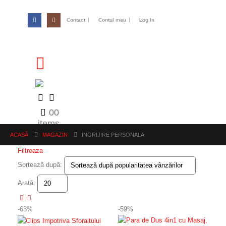
Contact
Contul meu
Log In
0
0
items
ACASĂ
MAGAZIN
INGRIJIRE PERSONALA
Filtreaza
Sortează după:
Arată:
-63%
-59%