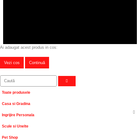
Ai adaugat acest produs in cos:
Vezi cos
Continuă
Toate produsele
Casa si Gradina
Ingrijire Personala
Scule si Unelte
Pet Shop