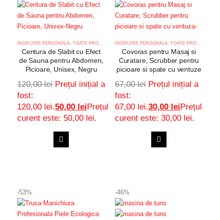
INGRIJIRE PERSONALA
,
TOATE PRODUSELE
INGRIJIRE PERSONALA
,
TOATE PRODUSELE
Centura de Slabit cu Efect
Covoras pentru Masaj si
de Sauna pentru Abdomen,
Curatare, Scrubber pentru
Picioare, Unisex, Negru
picioare si spate cu ventuze
120,00
lei
Prețul inițial a
67,00
lei
Prețul inițial a
fost:
fost:
120,00 lei.
50,00
lei
Prețul
67,00 lei.
30,00
lei
Prețul
curent este: 50,00 lei.
curent este: 30,00 lei.
ADAUGA
ADAUGA
Adaugă
Adaugă
IN
IN
COS
COS
la
la
-53%
-46%
favorite
favorite