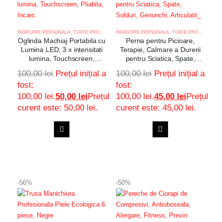
INGRIJIRE PERSONALA
,
TOATE PRODUSELE
INGRIJIRE PERSONALA
,
TOATE PRODUSELE
Oglinda Machiaj Portabila cu
Perna pentru Picioare,
Lumina LED, 3 x intensitati
Terapie, Calmare a Durerii
lumina, Touchscreen,
pentru Sciatica, Spate,
Pliabila, Incarcare USB,
Solduri, Genunchi, Articulatii
100,00
lei
Prețul inițial a
100,00
lei
Prețul inițial a
1200mah, Roz
fost:
fost:
100,00 lei.
50,00
lei
Prețul
100,00 lei.
45,00
lei
Prețul
curent este: 50,00 lei.
curent este: 45,00 lei.
ADAUGA
ADAUGA
Adaugă
Adaugă
IN
IN
COS
COS
la
la
-56%
-50%
favorite
favorite