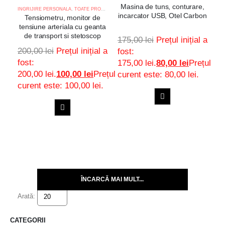
Masina de tuns, conturare,
INGRIJIRE PERSONALA
,
TOATE PRODUSELE
incarcator USB, Otel Carbon
Tensiometru, monitor de
tensiune arteriala cu geanta
de transport si stetoscop
175,00
lei
Prețul inițial a
200,00
lei
Prețul inițial a
fost:
fost:
175,00 lei.
80,00
lei
Prețul
200,00 lei.
100,00
lei
Prețul
curent este: 80,00 lei.
curent este: 100,00 lei.
ADAUGA
ADAUGA
Adaugă
IN
Adaugă
IN
COS
la
COS
la
favorite
favorite
ÎNCARCĂ MAI MULT...
Arată:
CATEGORII