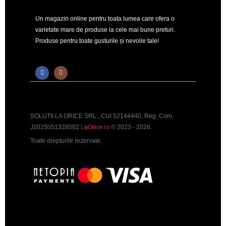
Un magazin online pentru toata lumea care ofera o
varietate mare de produse la cele mai bune preturi.
Produse pentru toate gusturile și nevoile tale!
SOLUTII LA ORICE SRL , CUI 52144440, Reg. Com.
J2025051328002
LaOrice.ro
© 2023 - 2026.
Toate drepturile rezervate.