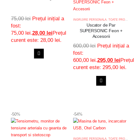
75,00
lei
Prețul inițial a
INGRIJIRE PERSONALA
,
TOATE PRODUSELE
Uscator de Par
fost:
SUPERSONIC Feon +
75,00 lei.
28,00
lei
Prețul
Accesorii
curent este: 28,00 lei.
600,00
lei
Prețul inițial a
fost:
600,00 lei.
295,00
lei
Prețul
ADAUGA
curent este: 295,00 lei.
Adaugă
IN
COS
la
ADAUGA
favorite
Adaugă
IN
COS
la
-50%
-54%
favorite
INGRIJIRE PERSONALA
,
TOATE PRODUSELE