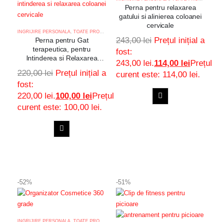
Perna pentru relaxarea
gatului si alinierea coloanei
cervicale
INGRIJIRE PERSONALA
,
TOATE PRODUSELE
243,00
lei
Prețul inițial a
Perna pentru Gat
terapeutica, pentru
fost:
Intinderea si Relaxarea
243,00 lei.
114,00
lei
Prețul
Coloanei Cervicale
220,00
lei
Prețul inițial a
curent este: 114,00 lei.
fost:
220,00 lei.
100,00
lei
Prețul
curent este: 100,00 lei.
ADAUGA
Adaugă
IN
COS
ADAUGA
la
Adaugă
IN
favorite
COS
la
-52%
-51%
favorite
INGRIJIRE PERSONALA
,
TOATE PRODUSELE