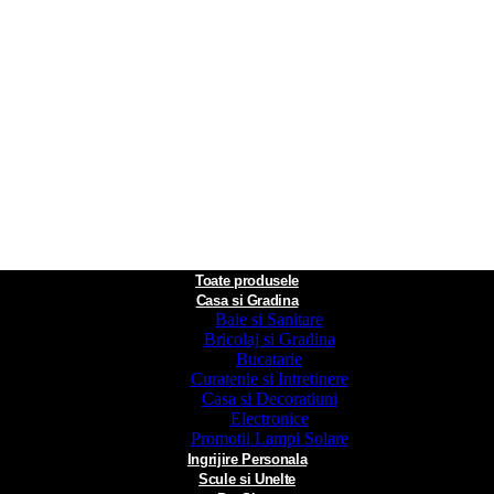
Toate produsele
Casa si Gradina
Baie si Sanitare
Bricolaj si Gradina
Bucatarie
Curatenie si Intretinere
Casa si Decoratiuni
Electronice
Promotii Lampi Solare
Ingrijire Personala
Scule si Unelte