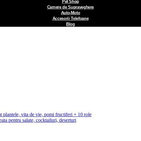
Pet Shop
Camere de Supraveghere
Auto-Moto
Accesorii Telefoane
Blog
 plantele, vita de vie, pomi fructiferi + 10 role
ata pentru salate, cocktailuri, deserturi