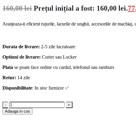
160,00
lei
Prețul inițial a fost: 160,00 lei.
77
Aranjeaza-ti eficient rujurile, lacurile de unghii, accesoriile de machiaj,
Durata de livrare:
2-5 zile lucratoare
Optiuni de livrare:
Curier sau Locker
Plata
se poate face online cu cardul, telefonul sau ramburs
Retur:
14 zile
Disponibilitate
: In stoc furnizor ✅
-
+
Adauga in cos