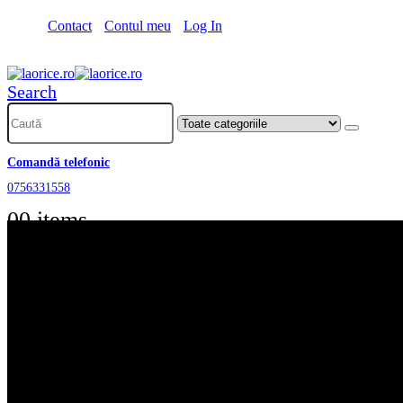
Contact
Contul meu
Log In
Search
Comandă telefonic
0756331558
0
0 items