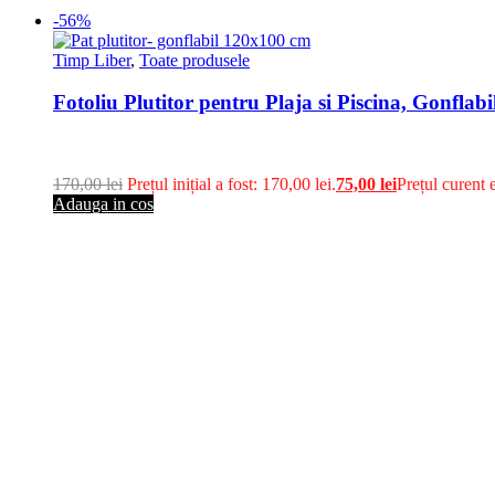
-56%
Timp Liber
,
Toate produsele
Fotoliu Plutitor pentru Plaja si Piscina, Gonflab
170,00
lei
Prețul inițial a fost: 170,00 lei.
75,00
lei
Prețul curent e
Adauga in cos