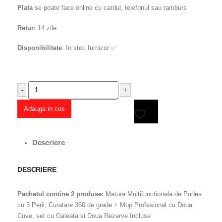
Plata
se poate face online cu cardul, telefonul sau ramburs
Retur:
14 zile
Disponibilitate
: In stoc furnizor ✅
-
+
Adauga in cos
Adaugă
Descriere
la
DESCRIERE
favorite
Pachetul contine 2 produse:
Matura Multifunctionala de Podea
cu 3 Perii, Curatare 360 de grade + Mop Profesional cu Doua
Cuve, set cu Galeata si Doua Rezerve Incluse