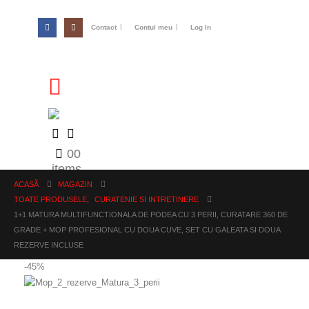
Contact
Contul meu
Log In
0
0
items
ACASĂ
MAGAZIN
TOATE PRODUSELE
,
CURATENIE SI INTRETINERE
1+1 MATURA MULTIFUNCTIONALA DE PODEA CU 3 PERII, CURATARE 360 DE
GRADE + MOP PROFESIONAL CU DOUA CUVE, SET CU GALEATA SI DOUA
REZERVE INCLUSE
-45%