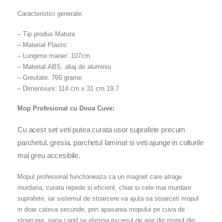
Caracteristici generale:
– Tip produs Matura
– Material Plastic
– Lungime maner: 107cm
– Material:ABS, aliaj de aluminiu
– Greutate: 760 grame
– Dimensiuni: 114 cm x 31 cm 19.7
Mop Profesional cu Doua Cuve:
Cu acest set veti putea curata usor suprafete precum
parchetul, gresia, parchetul laminat si veti ajunge in colturile
mai greu accesibile.
Mopul profesional functioneaza ca un magnet care atrage
murdaria, curata repede si eficient, chiar si cele mai murdare
suprafete, iar sistemul de stoarcere va ajuta sa stoarceti mopul
in doar cateva secunde, prin apasarea mopului pe cuva de
stoarcere, pana cand se elimina excesul de apa din mopul din