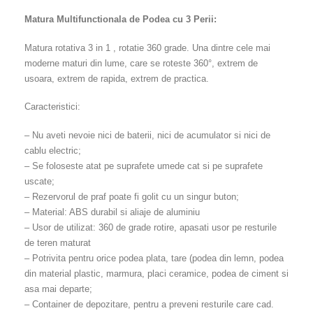
Matura Multifunctionala de Podea cu 3 Perii:
Matura rotativa 3 in 1 , rotatie 360 grade. Una dintre cele mai
moderne maturi din lume, care se roteste 360°, extrem de
usoara, extrem de rapida, extrem de practica.
Caracteristici:
– Nu aveti nevoie nici de baterii, nici de acumulator si nici de
cablu electric;
– Se foloseste atat pe suprafete umede cat si pe suprafete
uscate;
– Rezervorul de praf poate fi golit cu un singur buton;
– Material: ABS durabil si aliaje de aluminiu
– Usor de utilizat: 360 de grade rotire, apasati usor pe resturile
de teren maturat
– Potrivita pentru orice podea plata, tare (podea din lemn, podea
din material plastic, marmura, placi ceramice, podea de ciment si
asa mai departe;
– Container de depozitare, pentru a preveni resturile care cad.