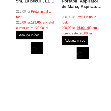
5m, 10 becuri, LED,
Portabil, Aspirator
Instalatie
de Mana, Aspirator
Luminoasa,
215,00
lei
Prețul inițial a
Masa pentru Praf,
Ba
Protectie IP65,
fost:
Scrum, Frimituri,
200,00
lei
Prețul inițial a
pr
Impermeabila cu
215,00 lei.
129,00
lei
Prețul
Tastatura, Birou,
fost:
O
priza
curent este: 129,00 lei.
Auto
200,00 lei.
95,00
lei
Prețul
R
curent este: 95,00 lei.
Adauga in cos
Po
Adauga in cos
27
fo
Adaugă
27
Adaugă
cu
la
la
favorite
favorite