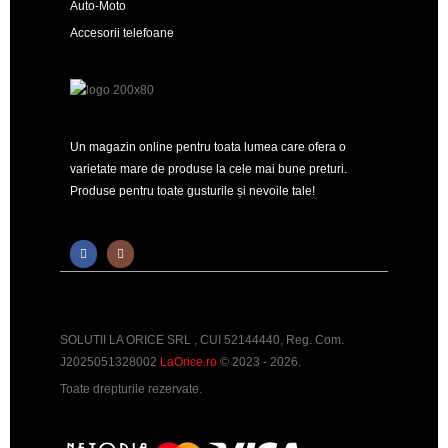
Auto-Moto
Accesorii telefoane
Un magazin online pentru toata lumea care ofera o
varietate mare de produse la cele mai bune preturi.
Produse pentru toate gusturile și nevoile tale!
SOLUTII LA ORICE SRL , CUI 52144440, Reg. Com.
J2025051328002
LaOrice.ro
© 2023 - 2026.
Toate drepturile rezervate.