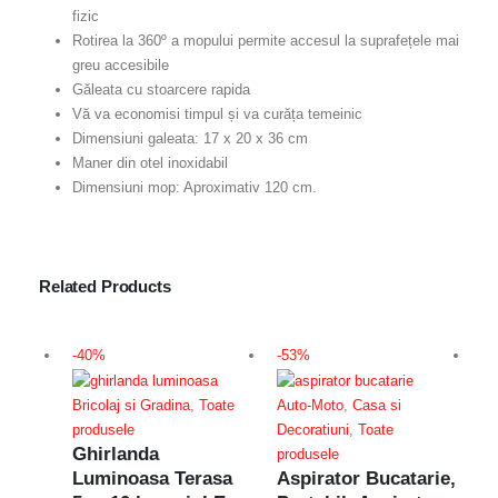
fizic
Rotirea la 360º a mopului permite accesul la suprafețele mai
greu accesibile
Găleata cu stoarcere rapida
Vă va economisi timpul și va curăța temeinic
Dimensiuni galeata: 17 x 20 x 36 cm
Maner din otel inoxidabil
Dimensiuni mop: Aproximativ 120 cm.
Related Products
-40%
-53%
-3
Bricolaj si Gradina
,
Toate
Auto-Moto
,
Casa si
produsele
Decoratiuni
,
Toate
Ghirlanda
produsele
Luminoasa Terasa
Aspirator Bucatarie,