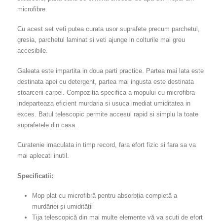
microfibre.
Cu acest set veti putea curata usor suprafete precum parchetul,
gresia, parchetul laminat si veti ajunge in colturile mai greu
accesibile.
Galeata este impartita in doua parti practice. Partea mai lata este
destinata apei cu detergent, partea mai ingusta este destinata
stoarcerii carpei. Compozitia specifica a mopului cu microfibra
indeparteaza eficient murdaria si usuca imediat umiditatea in
exces. Batul telescopic permite accesul rapid si simplu la toate
suprafetele din casa.
Curatenie imaculata in timp record, fara efort fizic si fara sa va
mai aplecati inutil.
Specificatii:
Mop plat cu microfibră pentru absorbția completă a
murdăriei și umidității
Tija telescopică din mai multe elemente vă va scuti de efort