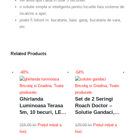
vei avea apa calda in doar 5 secunde;
o solutie simpla si inteligenta pentru locurile fara sisteme de
incalzire a apei;
poate fi folosit in: bucatarie, baie, garaj, bucataria de vara,
etc.
Related Products
-40%
-54%
-3
Bricolaj si Gradina
,
Toate
Bricolaj si Gradina
,
Toate
produsele
produsele
Ghirlanda
Set de 2 Seringi
Luminoasa Terasa
Roach Doctor –
5m, 10 becuri, LED,
Solutie Gandaci,
Instalatie
Anti Gandaci,
Luminoasa,
215,00
lei
Prețul inițial a
Efiecienta
129,00
lei
Prețul inițial a
Ac
Protectie IP65,
fost:
fost:
Pr