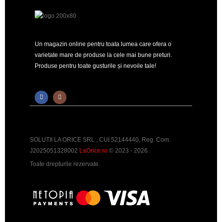
Un magazin online pentru toata lumea care ofera o
varietate mare de produse la cele mai bune preturi.
Produse pentru toate gusturile și nevoile tale!
SOLUTII LA ORICE SRL , CUI 52144440, Reg. Com.
J2025051328002
LaOrice.ro
© 2023 - 2026.
Toate drepturile rezervate.