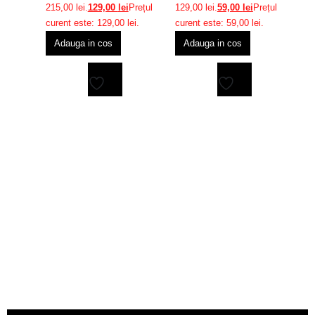
Impermeabila cu
215,00 lei.
129,00
lei
Prețul
129,00 lei.
59,00
lei
Prețul
To
priza
curent este: 129,00 lei.
curent este: 59,00 lei.
R
Adauga in cos
Adauga in cos
B
r
W
M
19
Adaugă
Adaugă
T
fo
19
la
la
cu
favorite
favorite