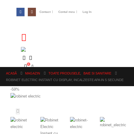
Contact
Contul meu
Log In
0
ACASĂ
MAGAZIN
TOATE PRODUSELE
,
BAIE SI SANITARE
ROBINET ELECTRIC INSTANT CU DISPLAY, INCALZESTE APA IN 5 SECUNDE
-59%