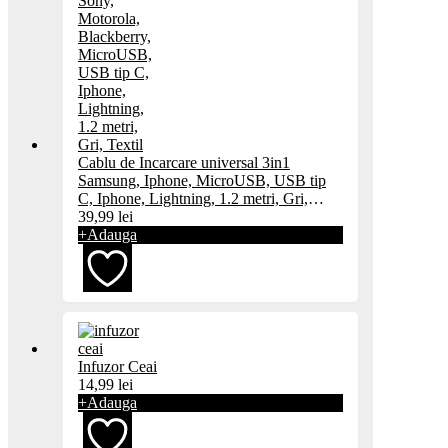
Cablu de Incarcare universal 3in1
Samsung, Iphone, MicroUSB, USB tip
C, Iphone, Lightning, 1.2 metri, Gri,
Textil
39,99
lei
+
Adauga
Adaugă
Infuzor Ceai
la
14,99
lei
+
Adauga
favorite