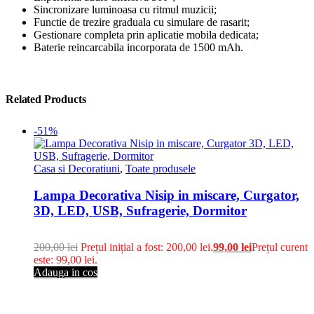
Sincronizare luminoasa cu ritmul muzicii;
Functie de trezire graduala cu simulare de rasarit;
Gestionare completa prin aplicatie mobila dedicata;
Baterie reincarcabila incorporata de 1500 mAh.
Related Products
-51%
Casa si Decoratiuni
,
Toate produsele
Lampa Decorativa Nisip in miscare, Curgator,
3D, LED, USB, Sufragerie, Dormitor
200,00
lei
Prețul inițial a fost: 200,00 lei.
99,00
lei
Prețul curent
este: 99,00 lei.
Adauga in cos