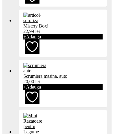
Adaugă
Mistery Box!
la
22,99
lei
+
Adauga
favorite
Adaugă
Scrumiera masina, auto
la
20,00
lei
+
Adauga
favorite
Adaugă
la