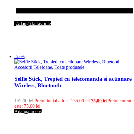
Adaugă la favorite
-52%
Accesorii Telefoane
,
Toate produsele
Selfie Stick, Trepied cu telecomanda si actionare
Wireless, Bluetooth
155,00
lei
Prețul inițial a fost: 155,00 lei.
75,00
lei
Prețul curent
este: 75,00 lei.
Adauga in cos