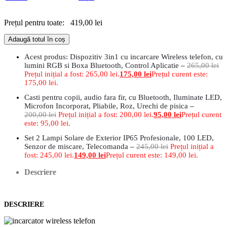
Prețul pentru toate:
419,00
lei
Adaugă totul în coș
Acest produs: Dispozitiv 3in1 cu incarcare Wireless telefon, cu
lumini RGB si Boxa Bluetooth, Control Aplicatie
–
265,00
lei
Prețul inițial a fost: 265,00 lei.
175,00
lei
Prețul curent este:
175,00 lei.
Casti pentru copii, audio fara fir, cu Bluetooth, Iluminate LED,
Microfon Incorporat, Pliabile, Roz, Urechi de pisica
–
200,00
lei
Prețul inițial a fost: 200,00 lei.
95,00
lei
Prețul curent
este: 95,00 lei.
Set 2 Lampi Solare de Exterior IP65 Profesionale, 100 LED,
Senzor de miscare, Telecomanda
–
245,00
lei
Prețul inițial a
fost: 245,00 lei.
149,00
lei
Prețul curent este: 149,00 lei.
Descriere
DESCRIERE