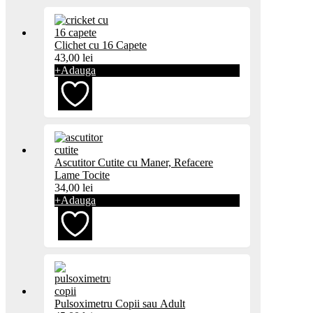
Clichet cu 16 Capete
43,00
lei
+
Adauga
Adaugă
Ascutitor Cutite cu Maner, Refacere
la
Lame Tocite
34,00
lei
favorite
+
Adauga
Adaugă
la
Pulsoximetru Copii sau Adult