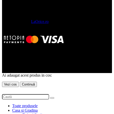
SOLUTII LA ORICE SRL , CUI 52144440, Reg. Com.
J2025051328002
LaOrice.ro
© 2023 - 2026.
Toate drepturile rezervate.
Ai adaugat acest produs in cos:
Vezi cos
Continuă
Toate produsele
Casa si Gradina