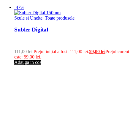
-47%
Scule si Unelte
,
Toate produsele
Subler Digital
111,00
lei
Prețul inițial a fost: 111,00 lei.
59,00
lei
Prețul curent
este: 59,00 lei.
Adauga in cos