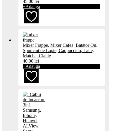
45,00
lei
favorite
+
Adauga
Adaugă
Mixer Frappe, Mixer Cafea, Batator Ou,
la
Spumant de Lapte, Cappuccino, Latte,
Matcha, Clatite
favorite
40,00
lei
+
Adauga
Adaugă
la
favorite