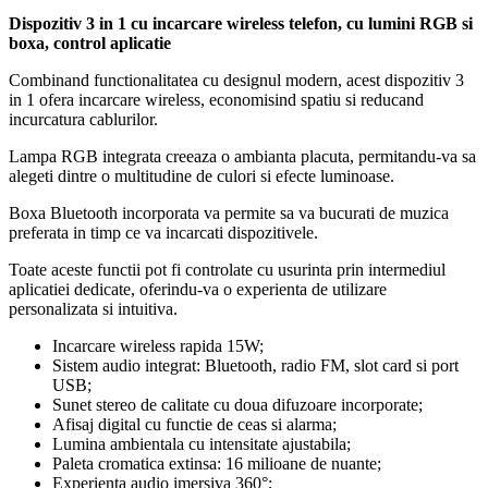
Dispozitiv 3 in 1 cu incarcare wireless telefon, cu lumini RGB si
boxa, control aplicatie
Combinand functionalitatea cu designul modern, acest dispozitiv 3
in 1 ofera incarcare wireless, economisind spatiu si reducand
incurcatura cablurilor.
Lampa RGB integrata creeaza o ambianta placuta, permitandu-va sa
alegeti dintre o multitudine de culori si efecte luminoase.
Boxa Bluetooth incorporata va permite sa va bucurati de muzica
preferata in timp ce va incarcati dispozitivele.
Toate aceste functii pot fi controlate cu usurinta prin intermediul
aplicatiei dedicate, oferindu-va o experienta de utilizare
personalizata si intuitiva.
Incarcare wireless rapida 15W;
Sistem audio integrat: Bluetooth, radio FM, slot card si port
USB;
Sunet stereo de calitate cu doua difuzoare incorporate;
Afisaj digital cu functie de ceas si alarma;
Lumina ambientala cu intensitate ajustabila;
Paleta cromatica extinsa: 16 milioane de nuante;
Experienta audio imersiva 360°;