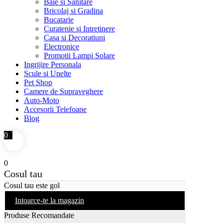
Baie si Sanitare
Bricolaj si Gradina
Bucatarie
Curatenie si Intretinere
Casa si Decoratiuni
Electronice
Promotii Lampi Solare
Ingrijire Personala
Scule si Unelte
Pet Shop
Camere de Supraveghere
Auto-Moto
Accesorii Telefoane
Blog
0
0
Cosul tau
Cosul tau este gol
Intoarce-te la magazin
Produse Recomandate